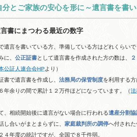
自分とご家族の安心を形に～遺言書を書
遺言書にまつわる最近の数字
で遺言を書いている方、準備している方はどれくらいで
みに、
公正証書
として遺言書を作成された方の数は、
２
本公証人連合会HP
より）
証書で遺言書を作成し、
法務局の保管制度
を利用する方
６年余りの間で累計１２万件ほどになっています。（
法
て、相続開始後に遺言がない場合に行われる
遺産分割協
話し合いがまとまらずに、
家庭裁判所の調停
へ付された
２４年度の統計ですが、全国で８千件弱。