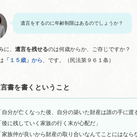
遺言をするのに年齢制限はあるのでしょうか？
みに、
遺言を残せる
のは何歳からか、ご存じですか？
は
「１５歳」から
、です。（民法第９６１条）
遺言書を書くということ
「自分が亡くなった後、自分の築いた財産は誰の手に渡
「後に残していく家族の行く末が心配だ」
「家族仲が良いから財産の取り合いなんてことにはなら