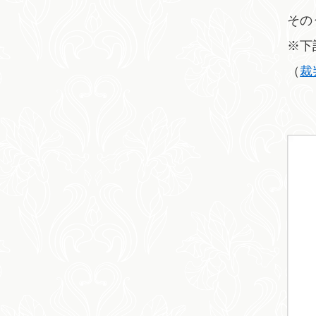
その
※下
（
裁