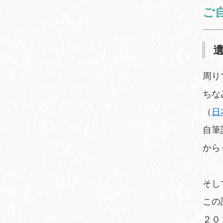
ご
周り
ちな
（
日
自筆
から
そし
この
２０