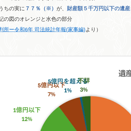
うちの実に
７７％（※）
が、
財産額５千万円以下の遺産
記の図のオレンジと水色の部分
判所ー令和6年 司法統計年報(家事編)
より）