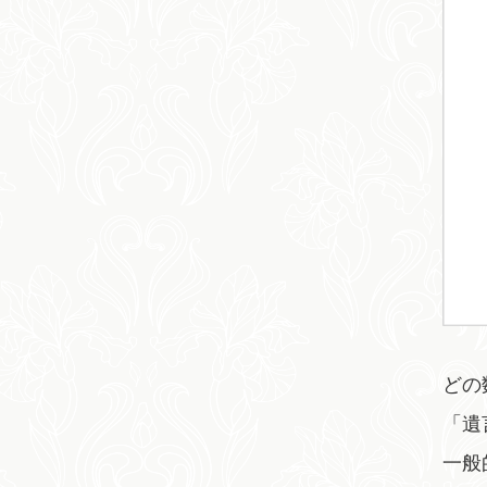
どの
「遺
一般