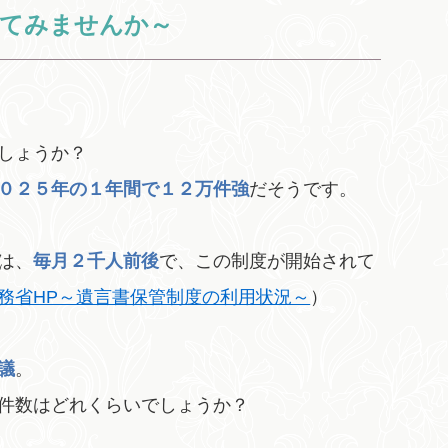
いてみませんか～
しょうか？
０２５年の１年間で１２万件強
だそうです。
は、
毎月２千人前後
で、この制度が開始されて
務省HP～遺言書保管制度の利用状況～
）
議
。
件数はどれくらいでしょうか？