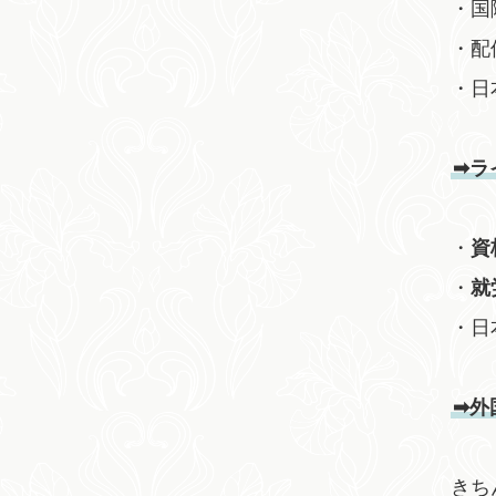
・国
・配
・日
➡ラ
・
資
・
就
・日
➡外
きち