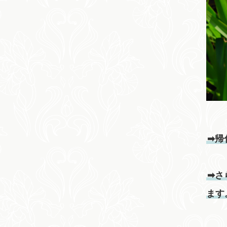
➡帰
➡さ
ます