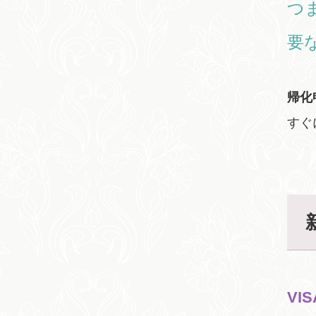
つ
要
帰化
すぐ
VI