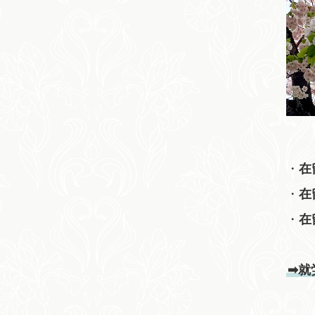
・
在
・
在
・
在
➡就