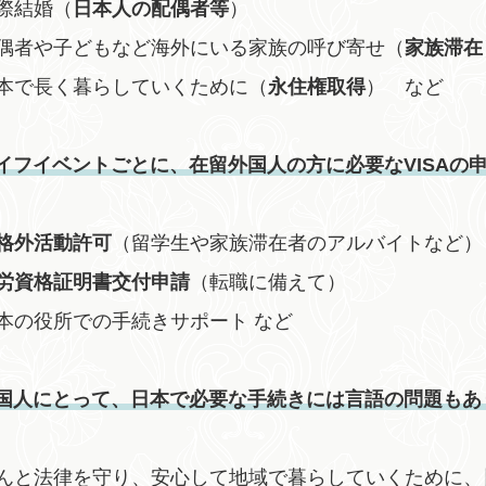
際結婚（
日本人の配偶者等
）
偶者や子どもなど海外にいる家族の呼び寄せ（
家族滞在
本で長く暮らしていくために（
永住権取得
） など
イフイベントごとに、
在留外国人の方に必要なVISAの
格外活動許可
（留学生や家族滞在者のアルバイトなど）
労資格証明書交付申請
（転職に備えて）
本の役所での手続きサポート など
国人にとって、日本で必要な手続きには言語の問題もあ
んと法律を守り、安心して地域で暮らしていくために、