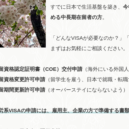
すでに日本で生活基盤を築き、
今
める中長期在留者の方
。
「どんなVISAが必要なのか？」
まずはお気軽にご相談ください。
留資格認定証明書（COE）交付申請
（海外にいる外国
留資格変更許可申請
（留学生を雇う、日本で就職・転職
留期間更新許可申請
（オーバーステイにならないよう）
労系VISAの申請には、雇用主、企業の方で準備する書